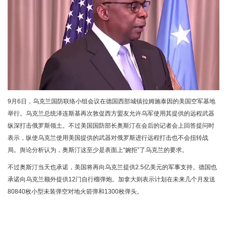
9月6日，乌克兰国防联络小组会议在德国西部城镇拉姆施泰因的美国空军基地
举行。乌克兰总统泽连斯基再次敦促西方盟友允许乌军使用其提供的远程武器
纵深打击俄罗斯领土。不过美国国防部长奥斯汀在会后的记者会上回答提问时
表示，纵使乌克兰使用美国提供的武器对俄罗斯进行远程打击也不会扭转战
局。舆论分析认为，奥斯汀这至少是表面上“婉拒”了乌克兰的要求。
不过奥斯汀当天也承诺，美国将再向乌克兰提供2.5亿美元的军事支持。德国也
承诺向乌克兰额外提供12门自行榴弹炮。加拿大则表示计划在未来几个月发送
80840枚小型未装弹空对地火箭弹和1300枚弹头。