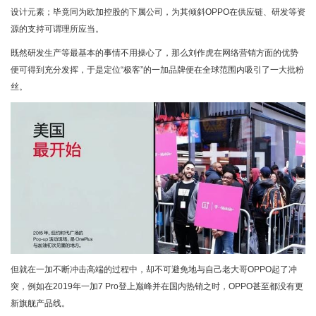
设计元素；毕竟同为欧加控股的下属公司，为其倾斜OPPO在供应链、研发等资
源的支持可谓理所应当。
既然研发生产等最基本的事情不用操心了，那么刘作虎在网络营销方面的优势
便可得到充分发挥，于是定位“极客”的一加品牌便在全球范围内吸引了一大批粉
丝。
但就在一加不断冲击高端的过程中，却不可避免地与自己老大哥OPPO起了冲
突，例如在2019年一加7 Pro登上巅峰并在国内热销之时，OPPO甚至都没有更
新旗舰产品线。