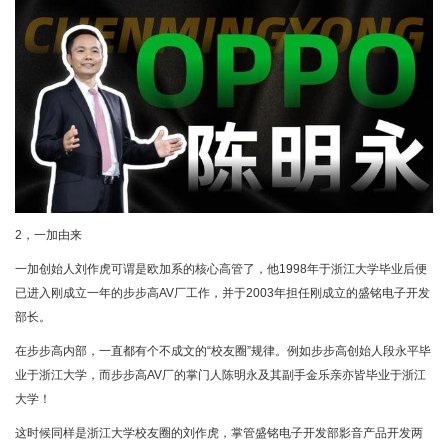
2，一加由来
一加创始人刘作虎可谓是欧加系的核心高管了，他1998年于浙江大学毕业后便
已进入刚成立一年的步步高AV厂工作，并于2003年担任刚成立的盛铭电子开发
部长。
在步步高内部，一直都有个不成文的“校友圈”规律。例如步步高创始人段永平毕
业于浙江大学，而步步高AV厂的掌门人陈明永及其副手金乐亲亦皆毕业于浙江
大学！
这时候同样是浙江大学校友圈的刘作虎，掌管盛铭电子开发部影音产品开发两