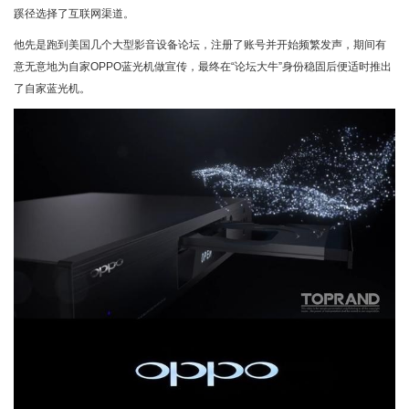
蹊径选择了互联网渠道。
他先是跑到美国几个大型影音设备论坛，注册了账号并开始频繁发声，期间有
意无意地为自家OPPO蓝光机做宣传，最终在“论坛大牛”身份稳固后便适时推出
了自家蓝光机。