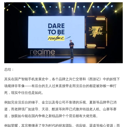
总结：
其实在国产智能手机发展史中，各个品牌之兴亡交替和《西游记》中的妖怪下
场规律非常像——有后台的主人过来直接带走而没后台的都是被孙猴一棒打
死，现实中往往也是如此。
例如完全没后台的锤子、金立以及母公司不靠谱的乐视、夏新等品牌早已消
逝，而老牌强厂如波导、天语、酷派等则早已式微并转战老人机、山寨等赛
道，放眼如今能在国内争锋之新锐品牌个个背后都有大佬兜着。
例如荣耀，其完整继承了华为时代的研发团队、供应链、渠道等核心资源；而