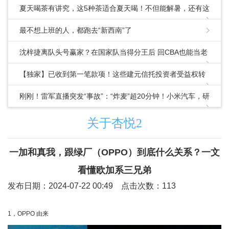
夏天喝茶有讲究，这5种茶适合夏天喝！不但能解暑，还有这
些益处
最不想上班的人，都跑去“新西南”了
沈梓捷离队头号赢家？在国家队当得分王后 回CBA也能当老
大了
【独家】已收到第一笔款项！这些建元信托投资者受益权转
让权益未受影响
刚刚！雷军直播突发“事故”：“炸麦”超20分钟！小米汽车，研
究进军欧洲！
关于杏悦2
一加和真我，跟绿厂（OPPO）到底什么关系？一文
看懂欧加系三兄弟
发布日期：2024-07-22 00:49 点击次数：113
1，OPPO 由来