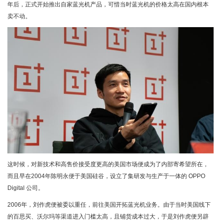
年后，正式开始推出自家蓝光机产品，可惜当时蓝光机的价格太高在国内根本
卖不动。
这时候，对新技术和高售价接受度更高的美国市场便成为了内部寄希望所在，
而且早在2004年陈明永便于美国硅谷，设立了集研发与生产于一体的 OPPO
Digital 公司。
2006年，刘作虎便被委以重任，前往美国开拓蓝光机业务。由于当时美国线下
的百思买、沃尔玛等渠道进入门槛太高，且铺货成本过大，于是刘作虎便另辟